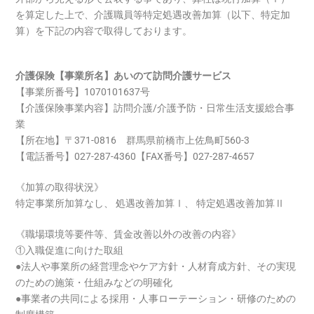
を算定した上で、介護職員等特定処遇改善加算（以下、特定加
算）を下記の内容で取得しております。
介護保険【事業所名】あいのて訪問介護サービス
【事業所番号】1070101637号
【介護保険事業内容】訪問介護/介護予防・日常生活支援総合事
業
【所在地】〒371-0816 群馬県前橋市上佐鳥町560-3
【電話番号】027-287-4360【FAX番号】027-287-4657
《加算の取得状況》
特定事業所加算なし、 処遇改善加算Ⅰ、 特定処遇改善加算Ⅱ
《職場環境等要件等、賃金改善以外の改善の内容》
①入職促進に向けた取組
●法人や事業所の経営理念やケア方針・人材育成方針、その実現
のための施策・仕組みなどの明確化
●事業者の共同による採用・人事ローテーション・研修のための