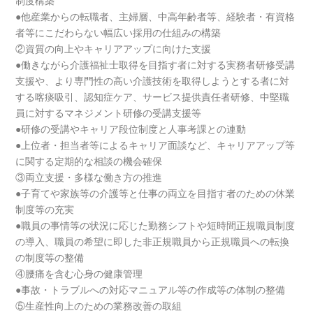
制度構築
●他産業からの転職者、主婦層、中高年齢者等、経験者・有資格
者等にこだわらない幅広い採用の仕組みの構築
②資質の向上やキャリアアップに向けた支援
●働きながら介護福祉士取得を目指す者に対する実務者研修受講
支援や、より専門性の高い介護技術を取得しようとする者に対
する喀痰吸引、認知症ケア、サービス提供責任者研修、中堅職
員に対するマネジメント研修の受講支援等
●研修の受講やキャリア段位制度と人事考課との連動
●上位者・担当者等によるキャリア面談など、キャリアアップ等
に関する定期的な相談の機会確保
③両立支援・多様な働き方の推進
●子育てや家族等の介護等と仕事の両立を目指す者のための休業
制度等の充実
●職員の事情等の状況に応じた勤務シフトや短時間正規職員制度
の導入、職員の希望に即した非正規職員から正規職員への転換
の制度等の整備
④腰痛を含む心身の健康管理
●事故・トラブルへの対応マニュアル等の作成等の体制の整備
⑤生産性向上のための業務改善の取組