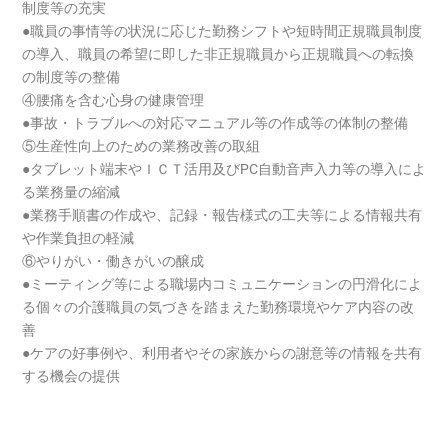
制度等の充実
●職員の事情等の状況に応じた勤務シフトや短時間正規職員制度
の導入、職員の希望に即した非正規職員から正規職員への転換
の制度等の整備
④腰痛を含む心身の健康管理
●事故・トラブルへの対応マニュアル等の作成等の体制の整備
⑤生産性向上のための業務改善の取組
●タブレット端末やＩＣＴ活用及びPC自動音声入力等の導入によ
る業務量の縮減
●業務手順書の作成や、記録・報告様式の工夫等による情報共有
や作業負担の軽減
⑥やりがい・働きがいの醸成
●ミーティング等による職場内コミュニケーションの円滑化によ
る個々の介護職員の気づきを踏まえた勤務環境やケア内容の改
善
●ケアの好事例や、利用者やその家族からの謝意等の情報を共有
する機会の提供