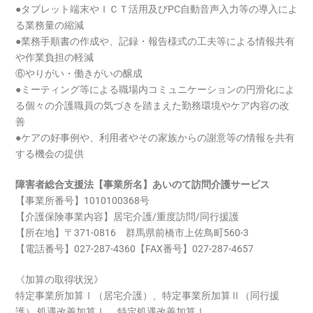
●タブレット端末やＩＣＴ活用及びPC自動音声入力等の導入によ
る業務量の縮減
●業務手順書の作成や、記録・報告様式の工夫等による情報共有
や作業負担の軽減
⑥やりがい・働きがいの醸成
●ミーティング等による職場内コミュニケーションの円滑化によ
る個々の介護職員の気づきを踏まえた勤務環境やケア内容の改
善
●ケアの好事例や、利用者やその家族からの謝意等の情報を共有
する機会の提供
障害者総合支援法【事業所名】あいのて訪問介護サービス
【事業所番号】1010100368号
【介護保険事業内容】居宅介護/重度訪問/同行援護
【所在地】〒371-0816 群馬県前橋市上佐鳥町560-3
【電話番号】027-287-4360【FAX番号】027-287-4657
《加算の取得状況》
特定事業所加算Ⅰ（居宅介護）、特定事業所加算Ⅱ（同行援
護） 処遇改善加算Ⅰ、 特定処遇改善加算Ⅰ