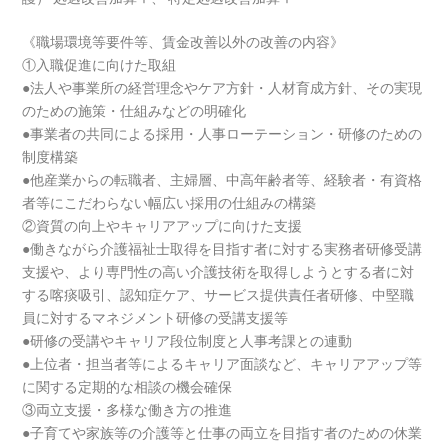
《職場環境等要件等、賃金改善以外の改善の内容》
①入職促進に向けた取組
●法人や事業所の経営理念やケア方針・人材育成方針、その実現
のための施策・仕組みなどの明確化
●事業者の共同による採用・人事ローテーション・研修のための
制度構築
●他産業からの転職者、主婦層、中高年齢者等、経験者・有資格
者等にこだわらない幅広い採用の仕組みの構築
②資質の向上やキャリアアップに向けた支援
●働きながら介護福祉士取得を目指す者に対する実務者研修受講
支援や、より専門性の高い介護技術を取得しようとする者に対
する喀痰吸引、認知症ケア、サービス提供責任者研修、中堅職
員に対するマネジメント研修の受講支援等
●研修の受講やキャリア段位制度と人事考課との連動
●上位者・担当者等によるキャリア面談など、キャリアアップ等
に関する定期的な相談の機会確保
③両立支援・多様な働き方の推進
●子育てや家族等の介護等と仕事の両立を目指す者のための休業