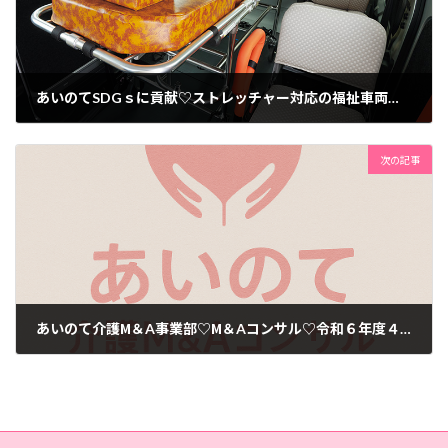
あいのてSDGｓに貢献♡ストレッチャー対応の福祉車両導入しました♡いつでも車椅子は勿論ストレッチャーが必要な利用者様も送迎することが出来ます♡
2024年8月2日
次の記事
あいのて介護М＆A事業部♡М＆Aコンサル♡令和６年度４月～８月末で事業承継の相談が24件と大幅に増加しています。
2024年9月1日