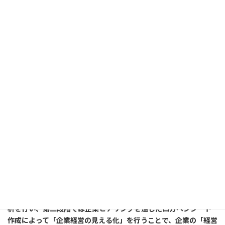
ス
県内大手金融機関/高崎信用金庫主催
（社）群馬県中小企業診断士
協会
の経営診断を受け高評価を頂きました。第三者機関による経
営財務の高評価は信頼の証となります。
高崎信用金庫主催（社）群馬県中小企業診断士協会により、弊社
が今回経営診断を受けた内容は、経済産業省が奨めるローカルベ
ンチマーク地域企業の付加価値向上のために作成された、企業の
「健康診断」のためのツールを基に第一段階として地域経済の分
析を行い、第二段階では企業ヒアリングを通じたロカベンシート
作成によって「企業経営の見える化」を行うことで、企業の「経営